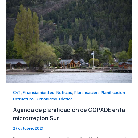
,
,
,
,
CyT
Financiamientos
Noticias
Planificación
Planificación
,
Estructural
Urbanismo Táctico
Agenda de planificación de COPADE en la
microrregión Sur
27 octubre, 2021