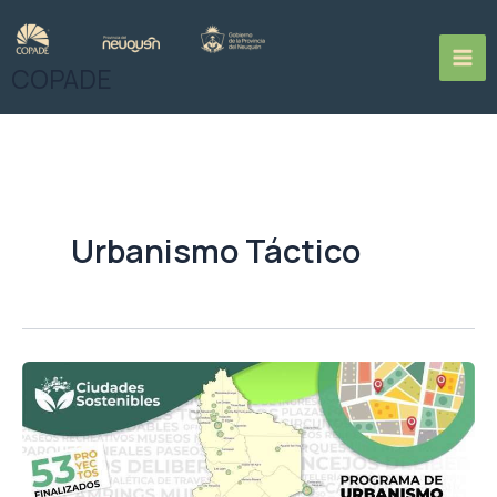
Ir
al
contenido
COPADE
Urbanismo Táctico