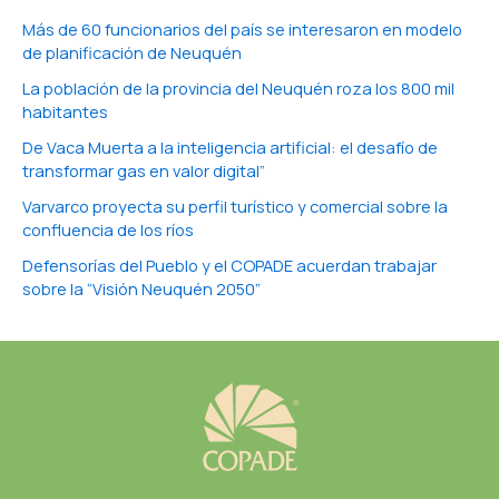
Más de 60 funcionarios del país se interesaron en modelo
de planificación de Neuquén
La población de la provincia del Neuquén roza los 800 mil
habitantes
De Vaca Muerta a la inteligencia artificial: el desafío de
transformar gas en valor digital”
Varvarco proyecta su perfil turístico y comercial sobre la
confluencia de los ríos
Defensorías del Pueblo y el COPADE acuerdan trabajar
sobre la “Visión Neuquén 2050”