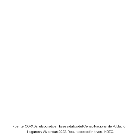
Fuente: COPADE, elaborado en base a datos del Censo Nacional de Población,
Hogares y Viviendas 2022. Resultados definitivos. INDEC.