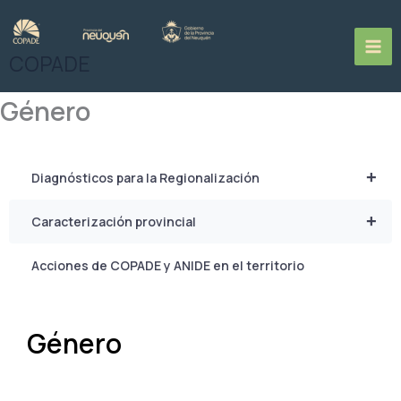
Ir
al
contenido
COPADE
Género
+
Diagnósticos para la Regionalización
+
Caracterización provincial
Acciones de COPADE y ANIDE en el territorio
Género