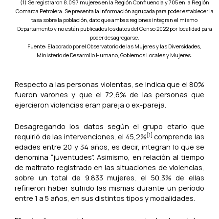
(1) Se registraron 8.097 mujeres en la Región Confluencia y 705 en la Región
Comarca Petrolera. Se presenta la información agrupada para poder establecer la
tasa sobre la población, dato que ambas regiones integran el mismo
Departamento y no están publicados los datos del Censo 2022 por localidad para
poder desagregarse.
Fuente: Elaborado por el Observatorio de las Mujeres y las Diversidades,
Ministerio de Desarrollo Humano, Gobiernos Locales y Mujeres.
Respecto a las personas violentas, se indica que el 80%
fueron varones y que el 72,6% de las personas que
ejercieron violencias eran pareja o ex-pareja.
Desagregando los datos según el grupo etario que
[1]
requirió de las intervenciones, el 45,2%
comprende las
edades entre 20 y 34 años, es decir, integran lo que se
denomina “juventudes”. Asimismo, en relación al tiempo
de maltrato registrado en las situaciones de violencias,
sobre un total de 9.833 mujeres, el 50,3% de ellas
refirieron haber sufrido las mismas durante un período
entre 1 a 5 años, en sus distintos tipos y modalidades.