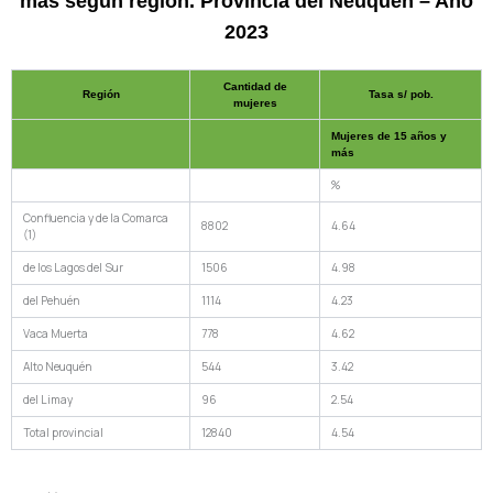
más según región. Provincia del Neuquén – Año
2023
Cantidad de
Región
Tasa s/ pob.
mujeres
Mujeres de 15 años y
más
%
Confluencia y de la Comarca
8802
4.64
(1)
de los Lagos del Sur
1506
4.98
del Pehuén
1114
4.23
Vaca Muerta
778
4.62
Alto Neuquén
544
3.42
del Limay
96
2.54
Total provincial
12840
4.54