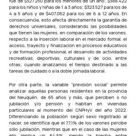
fue de $327.250 para los menores de un año; $388.422
para los niños y niñas de 1 a 3 años; $323.527 para los de
4 a 5 años y de $407.062 para los de 6 a 12 años. En
consecuencia, esto afecta directamente la garantía de
derechos universales, considerando las posibilidades
que tienen las mujeres, en comparación de los varones,
respecto a la inserción laboral en el mercado formal, el
acceso, trayecto y finalización en procesos educativos
y de formación profesional, el desarrollo de actividades
recreativas, deportivas, culturales y de ocio, entre
otras; cuando analizamos el tiempo destinado a las
tareas de cuidado o a la doble jornada laboral.
Por otra parte, la variable “previsión social” permite
analizar aquellas personas residentes en la provincia
del Neuquén, de 65 años y más, que perciben o no
jubilación y/o pensión y habitan en viviendas
particulares al momento del CNPHyV del año 2022.
Diferenciando la población según sexo registrado al
nacer, se identifica que el 77,1% de los varones percibe
sólo jubilación, mientras que en el caso de las mujeres
ello implica un 64,5%, siendo la brecha entre