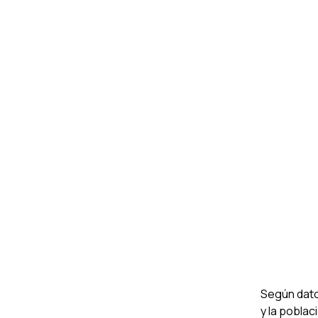
Según dato
y la poblac