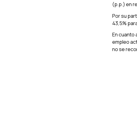
(p.p.) en r
Por su par
43,5% para 
En cuanto 
empleo act
no se recom