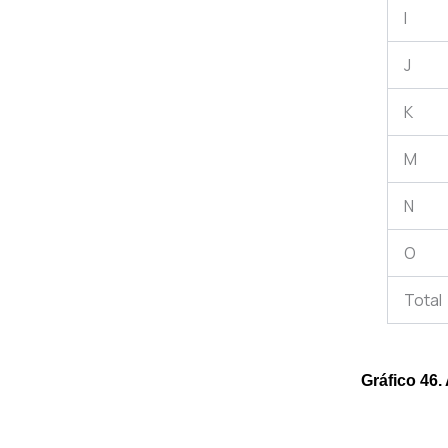
I
J
K
M
N
O
Total
Gráfico 46.