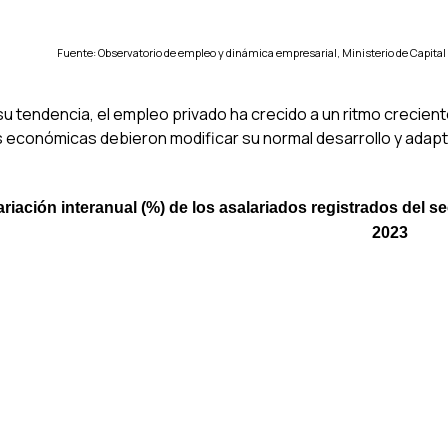
Fuente: Observatorio de empleo y dinámica empresarial, Ministerio de Capital
su tendencia, el empleo privado ha crecido a un ritmo creci
s económicas debieron modificar su normal desarrollo y adapta
ariación interanual (%) de los asalariados registrados del s
2023