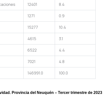
icaciones
12401
8.4
1271
0.9
15277
10.4
4615
3.1
6522
4.4
7021
4.8
146991.0
100.0
ividad. Provincia del Neuquén – Tercer trimestre de 2023