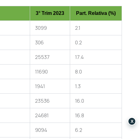
3° Trim 2023
Part. Relativa (%)
3099
2.1
306
0.2
25537
17.4
11690
8.0
1941
1.3
23536
16.0
24681
16.8
X
9094
6.2