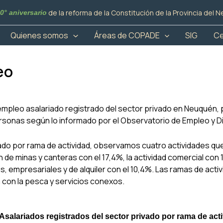
de la reforma de la Constitución de la Provincia del 
0° aniversario
Quienes somos
Áreas de COPADE
SIG
Ce
eo
 empleo asalariado registrado del sector privado en Neuquén, p
rsonas según lo informado por el Observatorio de Empleo y D
o por rama de actividad, observamos cuatro actividades que
 de minas y canteras con el 17,4%, la actividad comercial con 1
os, empresariales y de alquiler con el 10,4%. Las ramas de act
 con la pesca y servicios conexos.
Asalariados registrados del sector privado por rama de acti