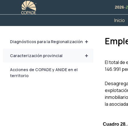
Ir
-
2026
2
al
contenido
Inicio
Empl
+
Diagnósticos para la Regionalización
+
Caracterización provincial
El total de
146.991 pe
Acciones de COPADE y ANIDE en el
territorio
Desagregad
explotación
inmobiliari
la asociada
Cuadro 28. 