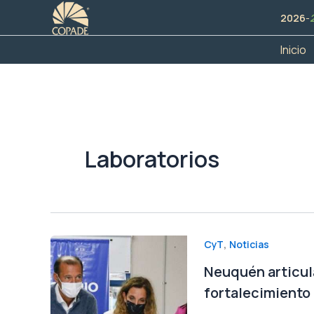
Ir
2026
-
al
contenido
Inicio
Laboratorios
,
CyT
Noticias
Neuquén articul
fortalecimiento