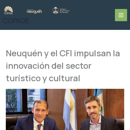
Ir
al
contenido
COPADE
Neuquén y el CFI impulsan la
innovación del sector
turístico y cultural