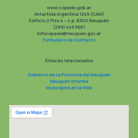
www.copade.gob.ar
Antartida Argentina 1245 (CAM)
Edificio 2 Piso 4 – c.p. 8300 Neuquén
(299) 449 5661
infocopade@neuquen.gov.ar
Formulario de Contacto
Enlaces relacionados
Gobierno de la Provincia del Neuquén
Neuquén Informa
Municipios en la Web