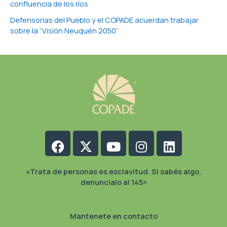
confluencia de los ríos
Defensorías del Pueblo y el COPADE acuerdan trabajar
sobre la “Visión Neuquén 2050”
Facebook
X-
Youtube
Instagram
Linkedin
twitter
«Trata de personas es esclavitud. Si sabés algo,
denuncialo al 145»
Mantenete en contacto