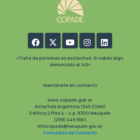
Facebook
X-
Youtube
Instagram
Linkedin
twitter
«Trata de personas es esclavitud. Si sabés algo,
denuncialo al 145»
Mantenete en contacto
www.copade.gob.ar
Antartida Argentina 1245 (CAM)
Edificio 2 Piso 4 – c.p. 8300 Neuquén
(299) 449 5661
infocopade@neuquen.gov.ar
Formulario de Contacto