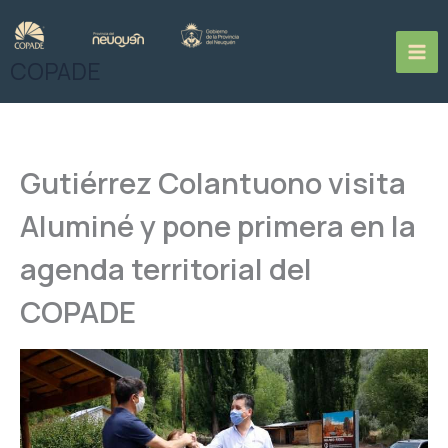
Ir
al
contenido
COPADE
Gutiérrez Colantuono visita
Aluminé y pone primera en la
agenda territorial del
COPADE