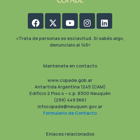
Facebook
X-
Youtube
Instagram
Linkedin
twitter
«Trata de personas es esclavitud. Si sabés algo,
denuncialo al 145»
Mantenete en contacto
www.copade.gob.ar
Antartida Argentina 1245 (CAM)
Edificio 2 Piso 4 – c.p. 8300 Neuquén
(299) 449 5661
infocopade@neuquen.gov.ar
Formulario de Contacto
Enlaces relacionados