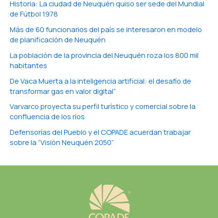
Historia: La ciudad de Neuquén quiso ser sede del Mundial
de Fútbol 1978
Más de 60 funcionarios del país se interesaron en modelo
de planificación de Neuquén
La población de la provincia del Neuquén roza los 800 mil
habitantes
De Vaca Muerta a la inteligencia artificial: el desafío de
transformar gas en valor digital”
Varvarco proyecta su perfil turístico y comercial sobre la
confluencia de los ríos
Defensorías del Pueblo y el COPADE acuerdan trabajar
sobre la “Visión Neuquén 2050”