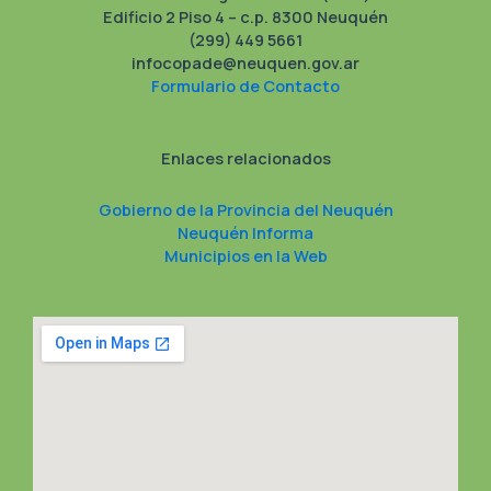
Edificio 2 Piso 4 – c.p. 8300 Neuquén
(299) 449 5661
infocopade@neuquen.gov.ar
Formulario de Contacto
Enlaces relacionados
Gobierno de la Provincia del Neuquén
Neuquén Informa
Municipios en la Web