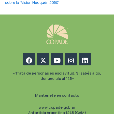
sobre la “Visión Neuquén 2050”
Facebook
X-
Youtube
Instagram
Linkedin
twitter
«Trata de personas es esclavitud. Si sabés algo,
denuncialo al 145»
Mantenete en contacto
www.copade.gob.ar
Antartida Argentina 1245 (CAM)