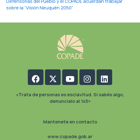
Defensorías del Pueblo y el COPADE acuerdan trabajar
sobre la “Visión Neuquén 2050”
Facebook
X-
Youtube
Instagram
Linkedin
twitter
«Trata de personas es esclavitud. Si sabés algo,
denuncialo al 145»
Mantenete en contacto
www.copade.gob.ar