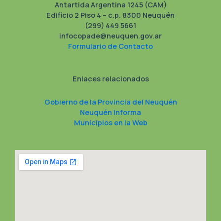
Antartida Argentina 1245 (CAM)
Edificio 2 Piso 4 – c.p. 8300 Neuquén
(299) 449 5661
infocopade@neuquen.gov.ar
Formulario de Contacto
Enlaces relacionados
Gobierno de la Provincia del Neuquén
Neuquén Informa
Municipios en la Web