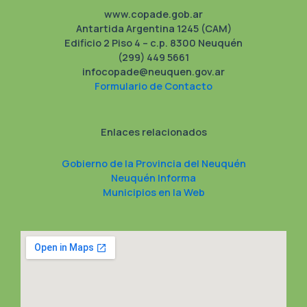
www.copade.gob.ar
Antartida Argentina 1245 (CAM)
Edificio 2 Piso 4 – c.p. 8300 Neuquén
(299) 449 5661
infocopade@neuquen.gov.ar
Formulario de Contacto
Enlaces relacionados
Gobierno de la Provincia del Neuquén
Neuquén Informa
Municipios en la Web