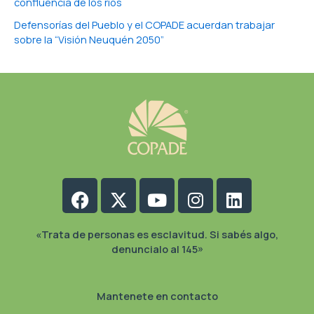
confluencia de los ríos
Defensorías del Pueblo y el COPADE acuerdan trabajar
sobre la “Visión Neuquén 2050”
Facebook
X-
Youtube
Instagram
Linkedin
twitter
«Trata de personas es esclavitud. Si sabés algo,
denuncialo al 145»
Mantenete en contacto