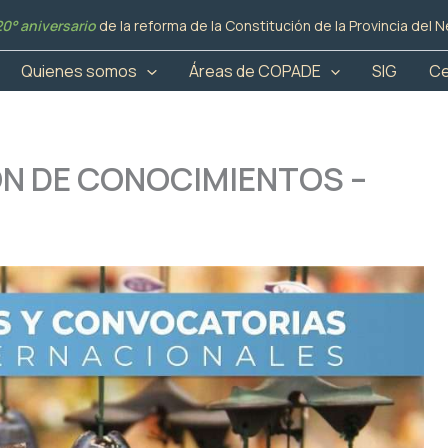
20° aniversario
de la reforma de la Constitución de la Provincia del
Quienes somos
Áreas de COPADE
SIG
Ce
N DE CONOCIMIENTOS –