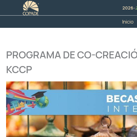
Ir
2026
-
al
contenido
Inicio
PROGRAMA DE CO-CREACIÓ
KCCP