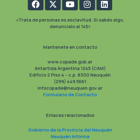
Facebook
X-
Youtube
Instagram
Linkedin
twitter
«Trata de personas es esclavitud. Si sabés algo,
denuncialo al 145»
Mantenete en contacto
www.copade.gob.ar
Antartida Argentina 1245 (CAM)
Edificio 2 Piso 4 – c.p. 8300 Neuquén
(299) 449 5661
infocopade@neuquen.gov.ar
Formulario de Contacto
Enlaces relacionados
Gobierno de la Provincia del Neuquén
Neuquén Informa