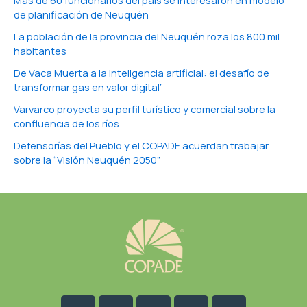
Más de 60 funcionarios del país se interesaron en modelo
de planificación de Neuquén
La población de la provincia del Neuquén roza los 800 mil
habitantes
De Vaca Muerta a la inteligencia artificial: el desafío de
transformar gas en valor digital”
Varvarco proyecta su perfil turístico y comercial sobre la
confluencia de los ríos
Defensorías del Pueblo y el COPADE acuerdan trabajar
sobre la “Visión Neuquén 2050”