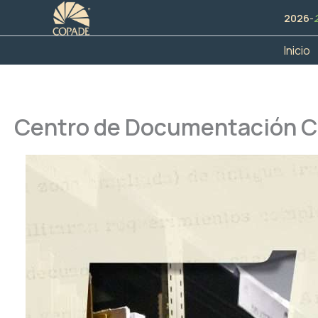
Ir
2026
-
al
contenido
Inicio
Centro de Documentación Ci