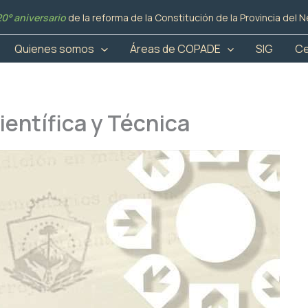
20° aniversario
de la reforma de la Constitución de la Provincia del
Quienes somos
Áreas de COPADE
SIG
Ce
entífica y Técnica