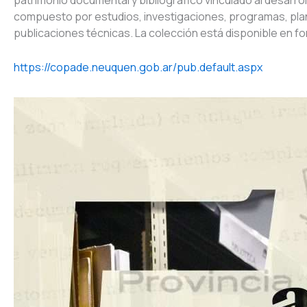
patrimonio documental y bibliográfico vinculado al desarro
compuesto por estudios, investigaciones, programas, plan
publicaciones técnicas. La colección está disponible en for
https://copade.neuquen.gob.ar/pub.default.aspx