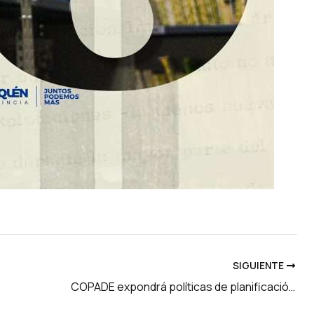
SIGUIENTE
COPADE expondrá políticas de planificación en el “Circuito Urbano” de ONU Hábitat