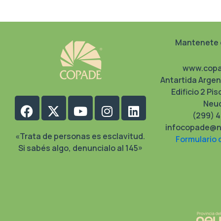
Mantenete 
www.copa
Antartida Argen
Edificio 2 Pis
Facebook
X-
Youtube
Instagram
Linkedin
Neu
(299) 4
twitter
infocopade@n
«Trata de personas es esclavitud.
Formulario 
Si sabés algo, denuncialo al 145»