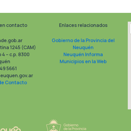
en contacto
Enlaces relacionados
de.gob.ar
Gobierno de la Provincia del
tina 1245 (CAM)
Neuquén
o 4 – c.p. 8300
Neuquén Informa
quén
Municipios en la Web
49 5661
euquen.gov.ar
de Contacto