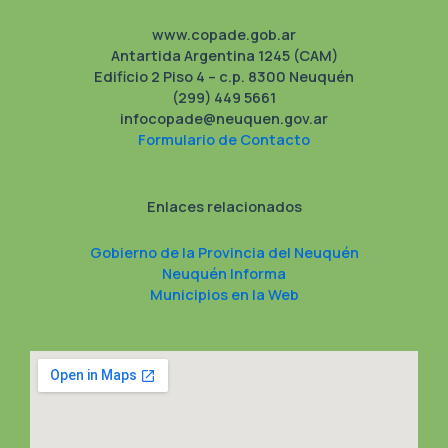
www.copade.gob.ar
Antartida Argentina 1245 (CAM)
Edificio 2 Piso 4 – c.p. 8300 Neuquén
(299) 449 5661
infocopade@neuquen.gov.ar
Formulario de Contacto
Enlaces relacionados
Gobierno de la Provincia del Neuquén
Neuquén Informa
Municipios en la Web