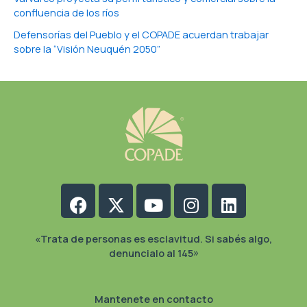
confluencia de los ríos
Defensorías del Pueblo y el COPADE acuerdan trabajar
sobre la “Visión Neuquén 2050”
Facebook
X-
Youtube
Instagram
Linkedin
twitter
«Trata de personas es esclavitud. Si sabés algo,
denuncialo al 145»
Mantenete en contacto