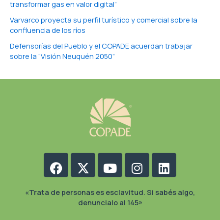
transformar gas en valor digital”
Varvarco proyecta su perfil turístico y comercial sobre la
confluencia de los ríos
Defensorías del Pueblo y el COPADE acuerdan trabajar
sobre la “Visión Neuquén 2050”
Facebook
X-
Youtube
Instagram
Linkedin
twitter
«Trata de personas es esclavitud. Si sabés algo,
denuncialo al 145»