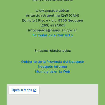
www.copade.gob.ar
Antartida Argentina 1245 (CAM)
Edificio 2 Piso 4 – c.p. 8300 Neuquén
(299) 449 5661
infocopade@neuquen.gov.ar
Formulario de Contacto
Enlaces relacionados
Gobierno de la Provincia del Neuquén
Neuquén Informa
Municipios en la Web