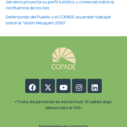
Varvarco proyecta su perfil turístico y comercial sobre la
confluencia de los ríos
Defensorías del Pueblo y el COPADE acuerdan trabajar
sobre la “Visión Neuquén 2050”
Facebook
X-
Youtube
Instagram
Linkedin
twitter
«Trata de personas es esclavitud. Si sabés algo,
denuncialo al 145»
Mantenete en contacto