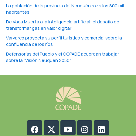
La población de la provincia del Neuquén roza los 800 mil
habitantes
De Vaca Muerta a la inteligencia artificial: el desafío de
transformar gas en valor digital”
Varvarco proyecta su perfil turístico y comercial sobre la
confluencia de los ríos
Defensorías del Pueblo y el COPADE acuerdan trabajar
sobre la “Visión Neuquén 2050”
Facebook
X-
Youtube
Instagram
Linkedin