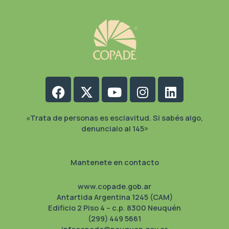
Facebook
X-
Youtube
Instagram
Linkedin
twitter
«Trata de personas es esclavitud. Si sabés algo,
denuncialo al 145»
Mantenete en contacto
www.copade.gob.ar
Antartida Argentina 1245 (CAM)
Edificio 2 Piso 4 – c.p. 8300 Neuquén
(299) 449 5661
infocopade@neuquen.gov.ar