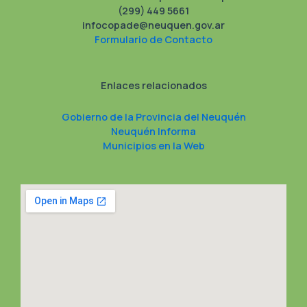
(299) 449 5661
infocopade@neuquen.gov.ar
Formulario de Contacto
Enlaces relacionados
Gobierno de la Provincia del Neuquén
Neuquén Informa
Municipios en la Web