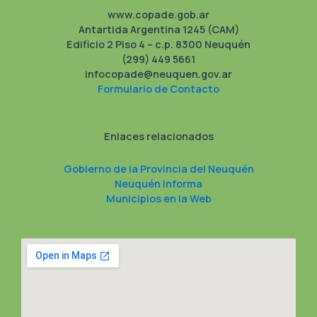
www.copade.gob.ar
Antartida Argentina 1245 (CAM)
Edificio 2 Piso 4 – c.p. 8300 Neuquén
(299) 449 5661
infocopade@neuquen.gov.ar
Formulario de Contacto
Enlaces relacionados
Gobierno de la Provincia del Neuquén
Neuquén Informa
Municipios en la Web