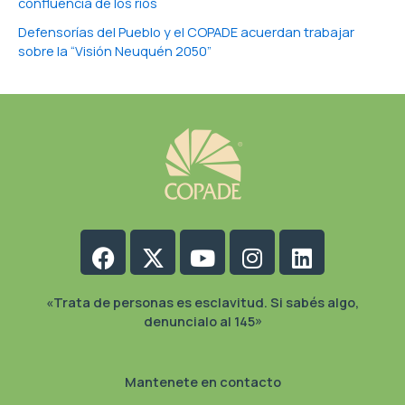
confluencia de los ríos
Defensorías del Pueblo y el COPADE acuerdan trabajar
sobre la “Visión Neuquén 2050”
Facebook
X-
Youtube
Instagram
Linkedin
twitter
«Trata de personas es esclavitud. Si sabés algo,
denuncialo al 145»
Mantenete en contacto