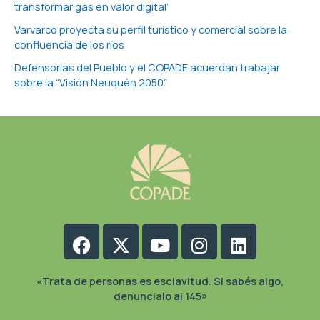
transformar gas en valor digital”
Varvarco proyecta su perfil turístico y comercial sobre la
confluencia de los ríos
Defensorías del Pueblo y el COPADE acuerdan trabajar
sobre la “Visión Neuquén 2050”
Facebook
X-
Youtube
Instagram
Linkedin
twitter
«Trata de personas es esclavitud. Si sabés algo,
denuncialo al 145»