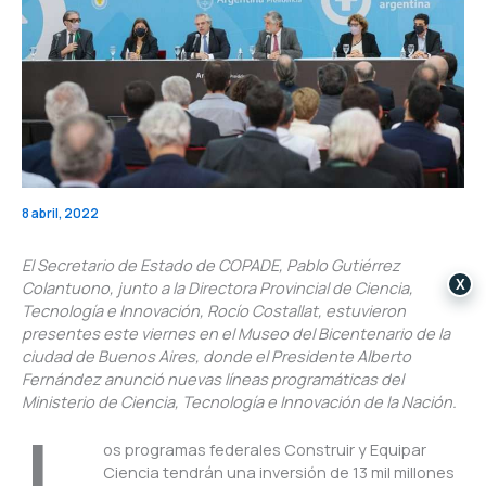
8 abril, 2022
El Secretario de Estado de COPADE, Pablo Gutiérrez
X
Colantuono, junto a la Directora Provincial de Ciencia,
Tecnología e Innovación, Rocío Costallat, estuvieron
presentes este viernes en el Museo del Bicentenario de la
ciudad de Buenos Aires, donde el Presidente Alberto
Fernández anunció nuevas líneas programáticas del
Ministerio de Ciencia, Tecnología e Innovación de la Nación.
os programas federales Construir y Equipar
Ciencia tendrán una inversión de 13 mil millones