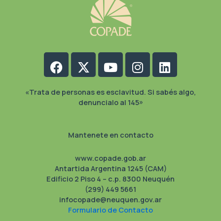
Facebook
X-
Youtube
Instagram
Linkedin
twitter
«Trata de personas es esclavitud. Si sabés algo,
denuncialo al 145»
Mantenete en contacto
www.copade.gob.ar
Antartida Argentina 1245 (CAM)
Edificio 2 Piso 4 – c.p. 8300 Neuquén
(299) 449 5661
infocopade@neuquen.gov.ar
Formulario de Contacto