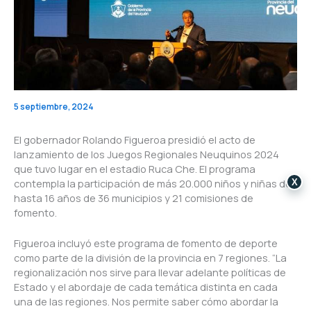
5 septiembre, 2024
El gobernador Rolando Figueroa presidió el acto de
lanzamiento de los Juegos Regionales Neuquinos 2024
que tuvo lugar en el estadio Ruca Che. El programa
contempla la participación de más 20.000 niños y niñas de
X
hasta 16 años de 36 municipios y 21 comisiones de
fomento.
Figueroa incluyó este programa de fomento de deporte
como parte de la división de la provincia en 7 regiones. “La
regionalización nos sirve para llevar adelante políticas de
Estado y el abordaje de cada temática distinta en cada
una de las regiones. Nos permite saber cómo abordar la