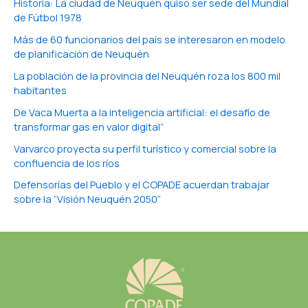
Historia: La ciudad de Neuquén quiso ser sede del Mundial
de Fútbol 1978
Más de 60 funcionarios del país se interesaron en modelo
de planificación de Neuquén
La población de la provincia del Neuquén roza los 800 mil
habitantes
De Vaca Muerta a la inteligencia artificial: el desafío de
transformar gas en valor digital”
Varvarco proyecta su perfil turístico y comercial sobre la
confluencia de los ríos
Defensorías del Pueblo y el COPADE acuerdan trabajar
sobre la “Visión Neuquén 2050”