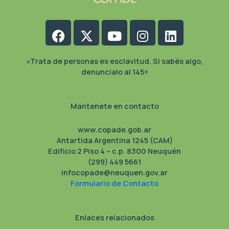
Facebook
X-
Youtube
Instagram
Linkedin
twitter
«Trata de personas es esclavitud. Si sabés algo,
denuncialo al 145»
Mantenete en contacto
www.copade.gob.ar
Antartida Argentina 1245 (CAM)
Edificio 2 Piso 4 – c.p. 8300 Neuquén
(299) 449 5661
infocopade@neuquen.gov.ar
Formulario de Contacto
Enlaces relacionados