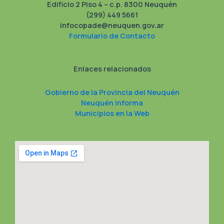
Edificio 2 Piso 4 – c.p. 8300 Neuquén
(299) 449 5661
infocopade@neuquen.gov.ar
Formulario de Contacto
Enlaces relacionados
Gobierno de la Provincia del Neuquén
Neuquén Informa
Municipios en la Web