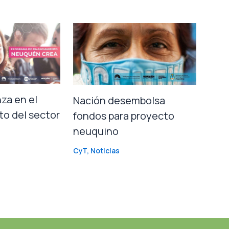
za en el
Nación desembolsa
to del sector
fondos para proyecto
neuquino
CyT
,
Noticias