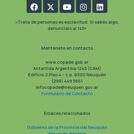
Facebook
X-
Youtube
Instagram
Linkedin
twitter
«Trata de personas es esclavitud. Si sabés algo,
denuncialo al 145»
Mantenete en contacto
www.copade.gob.ar
Antartida Argentina 1245 (CAM)
Edificio 2 Piso 4 – c.p. 8300 Neuquén
(299) 449 5661
infocopade@neuquen.gov.ar
Formulario de Contacto
Enlaces relacionados
Gobierno de la Provincia del Neuquén
Neuquén Informa