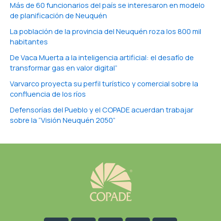
Más de 60 funcionarios del país se interesaron en modelo
de planificación de Neuquén
La población de la provincia del Neuquén roza los 800 mil
habitantes
De Vaca Muerta a la inteligencia artificial: el desafío de
transformar gas en valor digital”
Varvarco proyecta su perfil turístico y comercial sobre la
confluencia de los ríos
Defensorías del Pueblo y el COPADE acuerdan trabajar
sobre la “Visión Neuquén 2050”